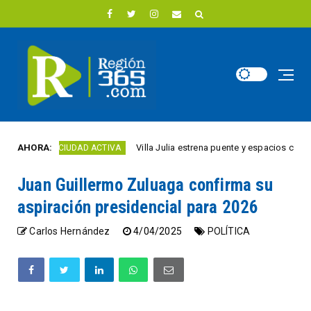
AHORA:
Villa Julia estrena puente y espacios comerciales
CIUDAD ACTIVA
Juan Guillermo Zuluaga confirma su
aspiración presidencial para 2026
Carlos Hernández
4/04/2025
POLÍTICA