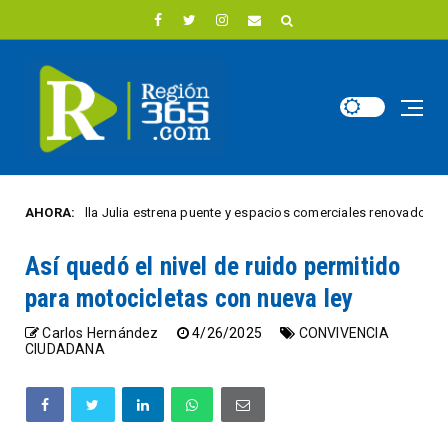
Villa Julia estrena puente y espacios comerciales renovados para 18 ve
AHORA:
Así quedó el nivel de ruido permitido
para motocicletas con nueva ley
Carlos Hernández
4/26/2025
CONVIVENCIA
CIUDADANA