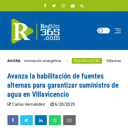
 euros en innovación energética
AHORA:
Villavicencio abri
REGIÓN DIGITAL
Avanza la habilitación de fuentes
alternas para garantizar suministro de
agua en Villavicencio
Carlos Hernández
6/20/2025