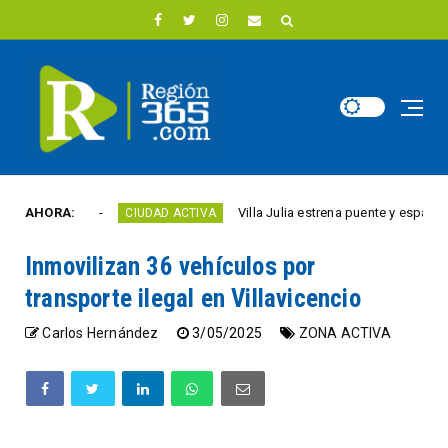
te año
AHORA:
Villa Julia estrena puente y espacios com
CIUDAD ACTIVA
Inmovilizan 36 vehículos por
transporte ilegal en Villavicencio
Carlos Hernández
3/05/2025
ZONA ACTIVA