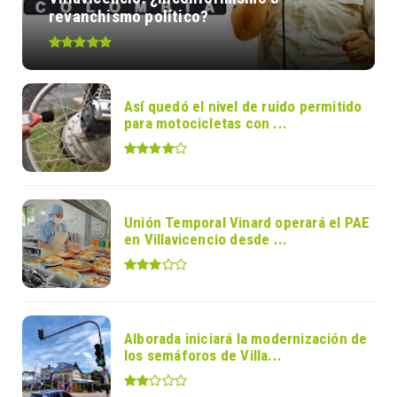
revanchismo político?
Así quedó el nivel de ruido permitido
para motocicletas con ...
Unión Temporal Vinard operará el PAE
en Villavicencio desde ...
Alborada iniciará la modernización de
los semáforos de Villa...