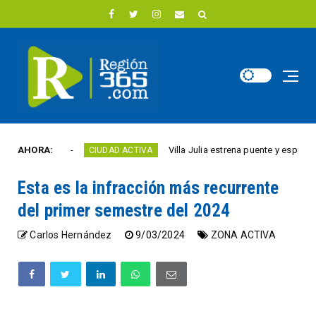
te año
AHORA:
Villa Julia estrena puente y espacios com
CIUDAD ACTIVA
Esta es la infracción más recurrente
del primer semestre del 2024
Carlos Hernández
9/03/2024
ZONA ACTIVA