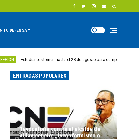
N TU DEFENSA
studiantes tienen hasta el 28 de agosto para competir por 10.000 euros en 
ENTRADAS POPULARES
Revocatoria contra el alcalde de
Villavicencio: ¿inconformismo o