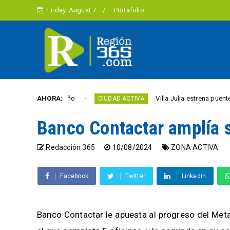
Friday, August 7
Portafolio
tad este año
AHORA:
Villa Julia estrena puente y espacio
CIUDAD ACTIVA
Banco Contactar amplía s
Redacción 365
10/08/2024
ZONA ACTIVA
Facebook
Twitter
Linkedin
Banco Contactar le apuesta al progreso del Met