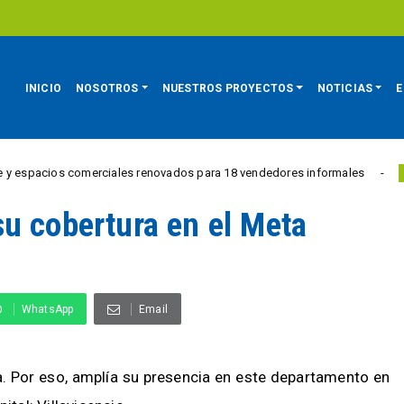
INICIO
NOSOTROS
NUESTROS PROYECTOS
NOTICIAS
E
s comerciales renovados para 18 vendedores informales
E
REGIÓN
u cobertura en el Meta
WhatsApp
Email
a. Por eso, amplía su presencia en este departamento en