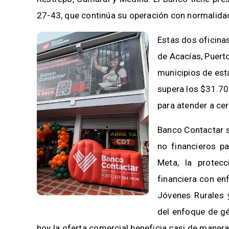
27-43, que continúa su operación con normalida
Estas dos oficinas
de Acacías, Puert
municipios de esta
supera los $31.70
para atender a ce
Banco Contactar s
no financieros pa
Meta, la protecc
financiera con en
Jóvenes Rurales 
del enfoque de gé
hoy la oferta comercial beneficia casi de manera