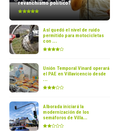
revanchismo político?
Así quedó el nivel de ruido
permitido para motocicletas
con ...
Unión Temporal Vinard operará
el PAE en Villavicencio desde
...
Alborada iniciará la
modernización de los
semáforos de Villa...