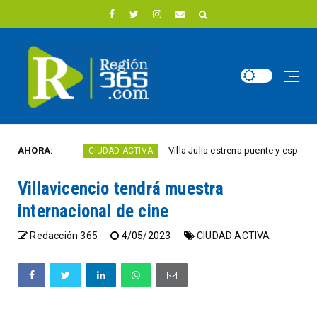
te año
AHORA:
Villa Julia estrena puente y espacios come
CIUDAD ACTIVA
Villavicencio tendrá muestra
internacional de cine
Redacción 365
4/05/2023
CIUDAD ACTIVA