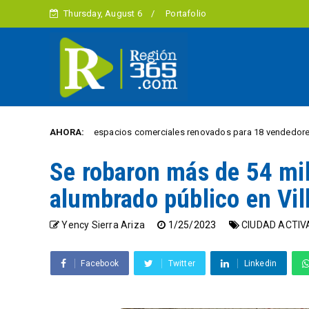
Thursday, August 6
Portafolio
trena puente y espacios comerciales renovados para 18 vendedores informal
AHORA:
Se robaron más de 54 mil
alumbrado público en Vil
Yency Sierra Ariza
1/25/2023
CIUDAD ACTIV
Facebook
Twitter
Linkedin