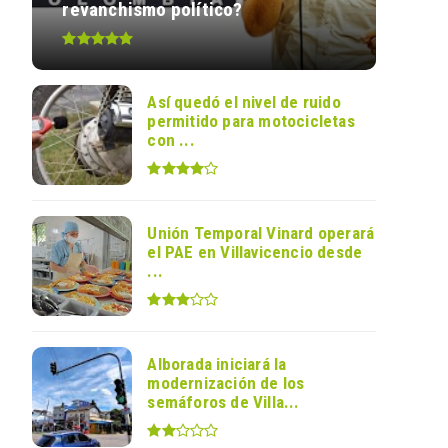
revanchismo político?
Así quedó el nivel de ruido
permitido para motocicletas
con ...
Unión Temporal Vinard operará
el PAE en Villavicencio desde
...
Alborada iniciará la
modernización de los
semáforos de Villa...