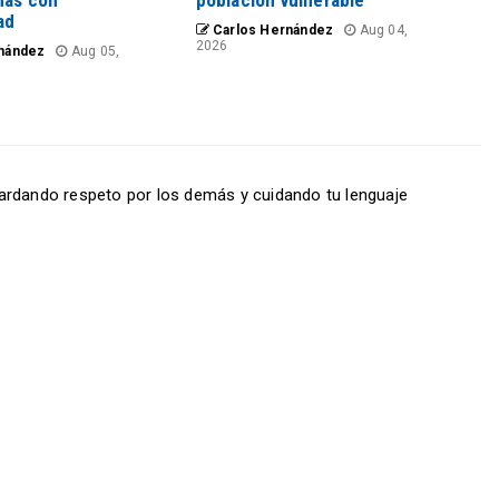
nas con
población vulnerable
ad
Carlos Hernández
Aug 04,
2026
nández
Aug 05,
ardando respeto por los demás y cuidando tu lenguaje