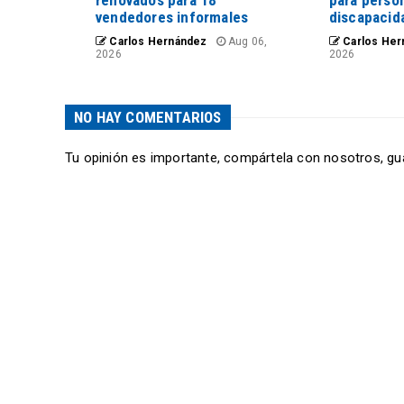
renovados para 18
para perso
vendedores informales
discapacid
Carlos Hernández
Aug 06,
Carlos Her
2026
2026
NO HAY COMENTARIOS
Tu opinión es importante, compártela con nosotros, gu