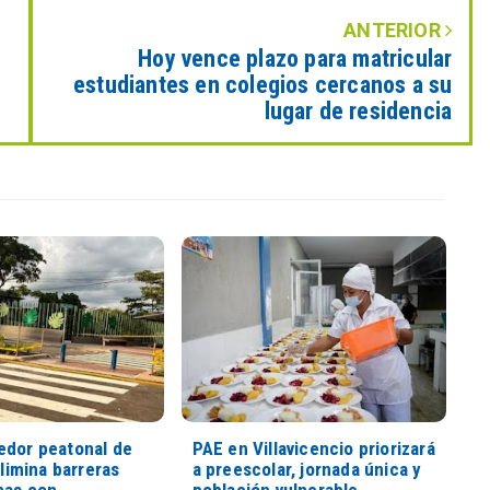
ANTERIOR
Hoy vence plazo para matricular
estudiantes en colegios cercanos a su
lugar de residencia
edor peatonal de
PAE en Villavicencio priorizará
elimina barreras
a preescolar, jornada única y