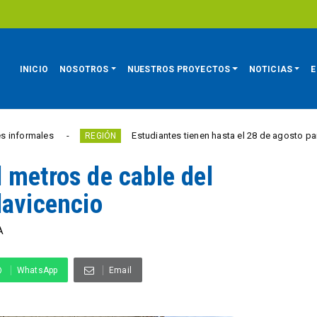
INICIO
NOSOTROS
NUESTROS PROYECTOS
NOTICIAS
E
es
Estudiantes tienen hasta el 28 de agosto para competir
REGIÓN
 metros de cable del
lavicencio
A
WhatsApp
Email