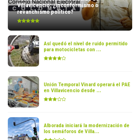
Villavicencio: ¿inconformismo o
revanchismo político?
Así quedó el nivel de ruido permitido
para motocicletas con ...
Unión Temporal Vinard operará el PAE
en Villavicencio desde ...
Alborada iniciará la modernización de
los semáforos de Villa...