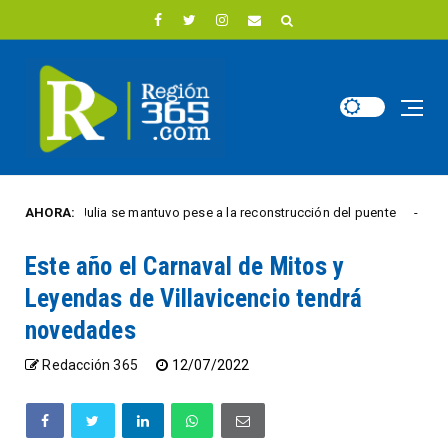
 Villa Julia se mantuvo pese a la reconstrucción del puente
AHORA:
CIUDAD 
Este año el Carnaval de Mitos y
Leyendas de Villavicencio tendrá
novedades
Redacción 365
12/07/2022