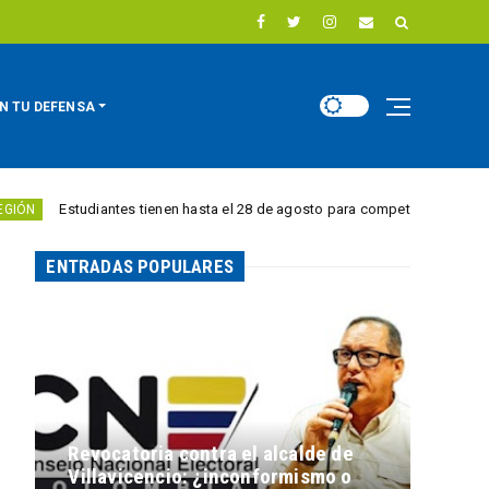
N TU DEFENSA
studiantes tienen hasta el 28 de agosto para competir por 10.000 euros en 
ENTRADAS POPULARES
Revocatoria contra el alcalde de
Villavicencio: ¿inconformismo o