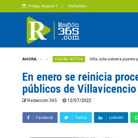
Friday, August 7
Portafolio
tad este año
AHORA:
Villa Julia estrena puente y espacio
CIUDAD ACTIVA
En enero se reinicia proc
públicos de Villavicencio
Redacción 365
12/07/2022
Facebook
Twitter
Linkedin