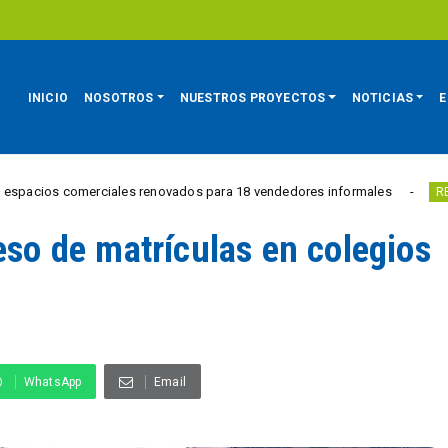
INICIO
NOSOTROS
NUESTROS PROYECTOS
NOTICIAS
E
s comerciales renovados para 18 vendedores informales
E
REGIÓN
eso de matrículas en colegios
WhatsApp
Email