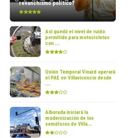
revanchismo político?
Así quedó el nivel de ruido
permitido para motocicletas
con ...
Unión Temporal Vinard operará
el PAE en Villavicencio desde
...
Alborada iniciará la
modernización de los
semáforos de Villa...