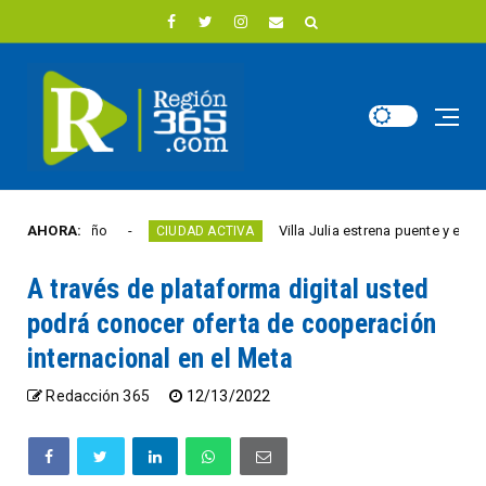
ad este año
AHORA:
Villa Julia estrena puente y espacios
CIUDAD ACTIVA
A través de plataforma digital usted
podrá conocer oferta de cooperación
internacional en el Meta
Redacción 365
12/13/2022