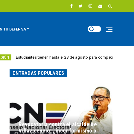
N TU DEFENSA
udiantes tienen hasta el 28 de agosto para competir por 10.000 euros en in
ENTRADAS POPULARES
Revocatoria contra el alcalde de
Villavicencio: ¿inconformismo o