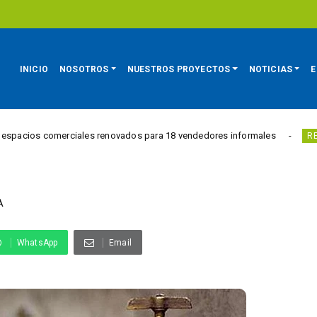
INICIO
NOSOTROS
NUESTROS PROYECTOS
NOTICIAS
E
comerciales renovados para 18 vendedores informales
Est
REGIÓN
A
WhatsApp
Email