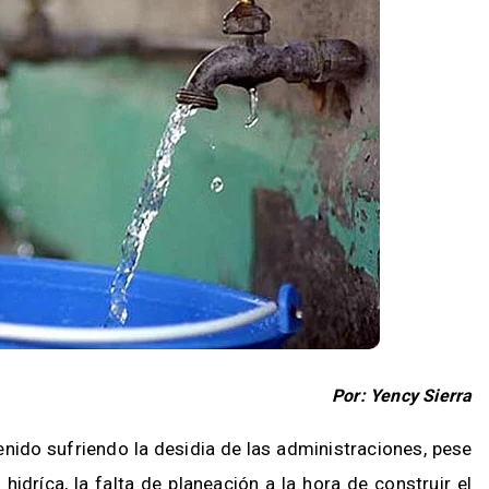
Por: Yency Sierra
enido sufriendo la desidia de las administraciones, pese
hidríca, la falta de planeación a la hora de construir el