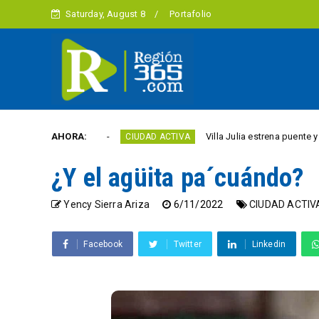
Saturday, August 8
Portafolio
d este año
AHORA:
Villa Julia estrena puente y espacios 
CIUDAD ACTIVA
¿Y el agüita pa´cuándo?
Yency Sierra Ariza
6/11/2022
CIUDAD ACTIV
Facebook
Twitter
Linkedin