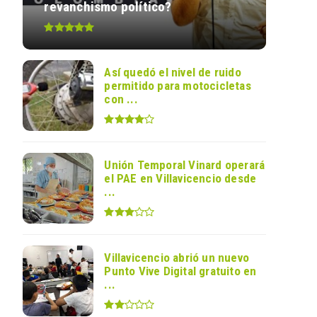
revanchismo político?
Así quedó el nivel de ruido
permitido para motocicletas
con ...
Unión Temporal Vinard operará
el PAE en Villavicencio desde
...
Villavicencio abrió un nuevo
Punto Vive Digital gratuito en
...