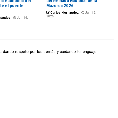
 la economía del
del Reinado Nacional de la
te el puente
Mazorca 2026
Carlos Hernández
Jun 16,
2026
nández
Jun 16,
ardando respeto por los demás y cuidando tu lenguaje