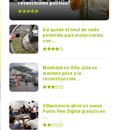
revanchismo político?
Así quedó el nivel de ruido
permitido para motocicletas
con ...
Movilidad en Villa Julia se
mantuvo pese a la
reconstrucción...
Villavicencio abrió un nuevo
Punto Vive Digital gratuito en
...