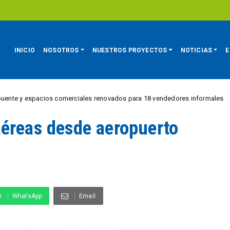
INICIO
NOSOTROS
NUESTROS PROYECTOS
NOTICIAS
E
pacios comerciales renovados para 18 vendedores informales
REGIÓN
aéreas desde aeropuerto
WhatsApp
Email