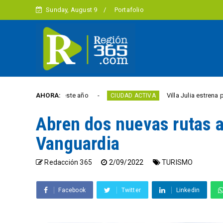
Sunday, August 9
Portafolio
libertad este año
AHORA:
Villa Julia estrena puente y es
CIUDAD ACTIVA
Abren dos nuevas rutas 
Vanguardia
Redacción 365
2/09/2022
TURISMO
Facebook
Twitter
Linkedin