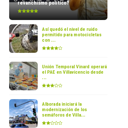
revanchismo político?
Así quedó el nivel de ruido
permitido para motocicletas
con ...
Unión Temporal Vinard operará
el PAE en Villavicencio desde
...
Alborada iniciará la
modernización de los
semáforos de Villa...