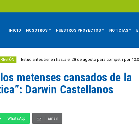
INICIO
NOSOTROS
NUESTROS PROYECTOS
NOTICIAS
E
studiantes tienen hasta el 28 de agosto para competir por 10.000 euros en 
 los metenses cansados de la
tica”: Darwin Castellanos
WhatsApp
Email