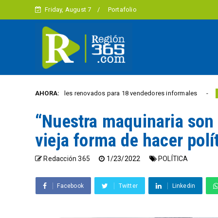
Friday, August 7
Portafolio
os comerciales renovados para 18 vendedores informales
AHORA:
E
REGIÓN
“Nuestra maquinaria son
vieja forma de hacer polí
Redacción 365
1/23/2022
POLÍTICA
Facebook
Twitter
Linkedin