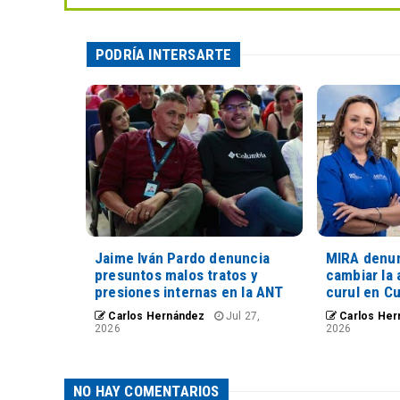
PODRÍA INTERSARTE
Jaime Iván Pardo denuncia
MIRA denun
presuntos malos tratos y
cambiar la 
presiones internas en la ANT
curul en C
Carlos Hernández
Jul 27,
Carlos Her
2026
2026
NO HAY COMENTARIOS