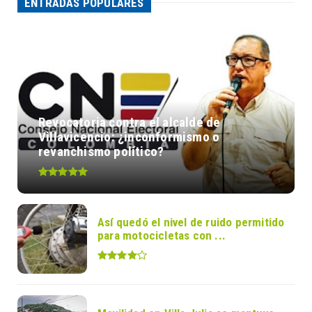
ENTRADAS POPULARES
Revocatoria contra el alcalde de
Villavicencio: ¿inconformismo o
revanchismo político?
Así quedó el nivel de ruido permitido
para motocicletas con ...