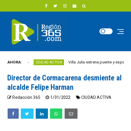
 año
AHORA:
Villa Julia estrena puente y espacios comer
CIUDAD ACTIVA
Director de Cormacarena desmiente al
alcalde Felipe Harman
Redacción 365
1/31/2022
CIUDAD ACTIVA