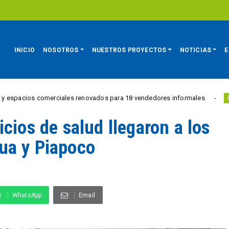
INICIO
NOSOTROS
NUESTROS PROYECTOS
NOTICIAS
E
comerciales renovados para 18 vendedores informales
Estu
REGIÓN
cios de salud llegaron a los
ua y Piapoco
WhatsApp
Email