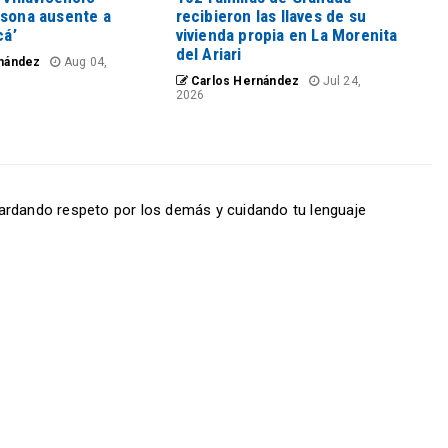
rsona ausente a
recibieron las llaves de su
cá’
vivienda propia en La Morenita
del Ariari
nández
Aug 04,
Carlos Hernández
Jul 24,
2026
ardando respeto por los demás y cuidando tu lenguaje