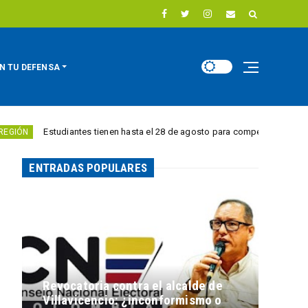
N TU DEFENSA
diantes tienen hasta el 28 de agosto para competir por 10.000 euros en inn
ENTRADAS POPULARES
Revocatoria contra el alcalde de
Villavicencio: ¿inconformismo o