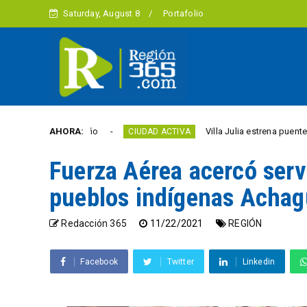
Saturday, August 8
Portafolio
 este año
AHORA:
Villa Julia estrena puente y espacios 
CIUDAD ACTIVA
Fuerza Aérea acercó servi
pueblos indígenas Achag
Redacción 365
11/22/2021
REGIÓN
Facebook
Twitter
Linkedin