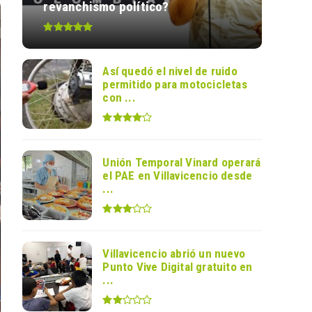
revanchismo político?
Así quedó el nivel de ruido
permitido para motocicletas
con ...
Unión Temporal Vinard operará
el PAE en Villavicencio desde
...
Villavicencio abrió un nuevo
Punto Vive Digital gratuito en
...