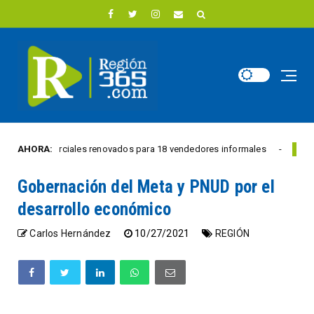
s comerciales renovados para 18 vendedores informales
AHORA:
E
REGIÓN
Gobernación del Meta y PNUD por el
desarrollo económico
Carlos Hernández
10/27/2021
REGIÓN