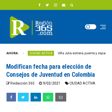
año
AHORA:
Villa Julia estrena puente y espacios comerc
CIUDAD ACTIVA
Modifican fecha para elección de
Consejos de Juventud en Colombia
Redacción 365
9/02/2021
CIUDAD ACTIVA