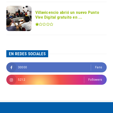
Villavicencio abrió un nuevo Punto
Vive Digital gratuito en ...
EN REDES SOCIALES
30000
Fans
5212
Followers