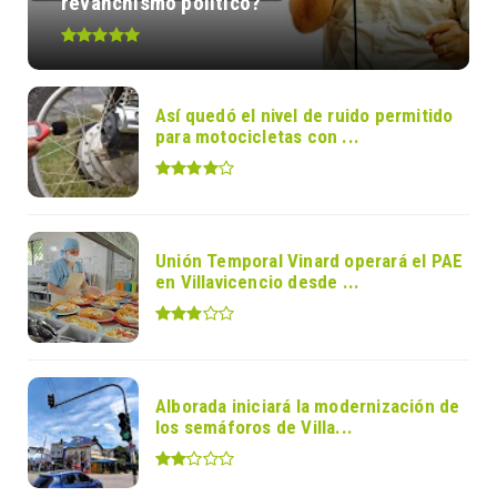
revanchismo político?
Así quedó el nivel de ruido permitido
para motocicletas con ...
Unión Temporal Vinard operará el PAE
en Villavicencio desde ...
Alborada iniciará la modernización de
los semáforos de Villa...