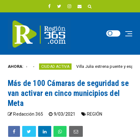
ste año
AHORA:
Villa Julia estrena puente y espacios com
CIUDAD ACTIVA
Más de 100 Cámaras de seguridad se
van activar en cinco municipios del
Meta
Redacción 365
9/03/2021
REGIÓN