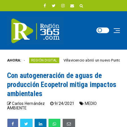
ica
AHORA:
Villavicencio abrió un nuevo Punto Vive Digital 
REGIÓN DIGITAL
Con autogeneración de aguas de
producción Ecopetrol mitiga impactos
ambientales
Carlos Hernández
9/24/2021
MEDIO
AMBIENTE