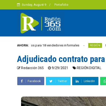
Sunday, August 9
Portafolio
les renovados para 18 vendedores informales
AHORA:
Estudiantes 
REGIÓN
Adjudicado contrato para
Redacción 365
9/29/2021
REGIÓN DIGITAL
Facebook
Twitter
Linkedin