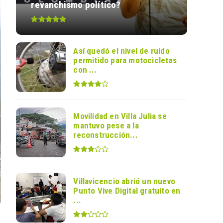
revanchismo político?
Así quedó el nivel de ruido
permitido para motocicletas
con ...
Movilidad en Villa Julia se
mantuvo pese a la
reconstrucción...
Villavicencio abrió un nuevo
Punto Vive Digital gratuito en
...