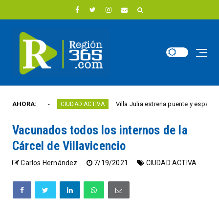
e año
AHORA:
Villa Julia estrena puente y espacios come
CIUDAD ACTIVA
Vacunados todos los internos de la
Cárcel de Villavicencio
Carlos Hernández
7/19/2021
CIUDAD ACTIVA