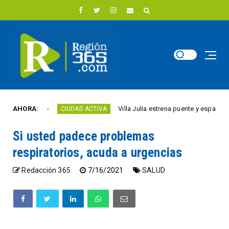
año
AHORA:
Villa Julia estrena puente y espacios comerc
CIUDAD ACTIVA
Si usted padece problemas
respiratorios, acuda a urgencias
Redacción 365
7/16/2021
SALUD