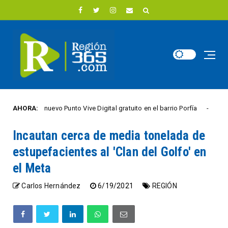
rió un nuevo Punto Vive Digital gratuito en el barrio Porfía
AHORA:
CIUDAD AC
Incautan cerca de media tonelada de
estupefacientes al 'Clan del Golfo' en
el Meta
Carlos Hernández
6/19/2021
REGIÓN