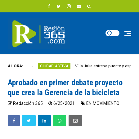
te año
AHORA:
Villa Julia estrena puente y espacios com
CIUDAD ACTIVA
Aprobado en primer debate proyecto
que crea la Gerencia de la bicicleta
Redacción 365
6/25/2021
EN MOVIMIENTO