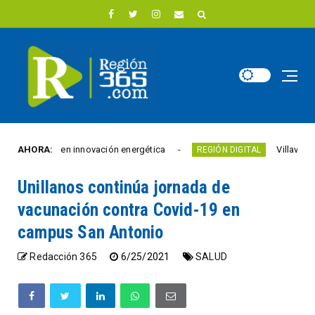
 euros en innovación energética
AHORA:
Villavicencio abri
REGIÓN DIGITAL
Unillanos continúa jornada de
vacunación contra Covid-19 en
campus San Antonio
Redacción 365
6/25/2021
SALUD