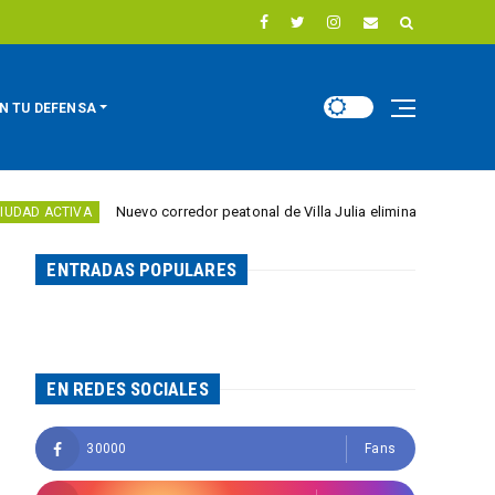
N TU DEFENSA
Nuevo corredor peatonal de Villa Julia elimina barreras para personas con
ENTRADAS POPULARES
EN REDES SOCIALES
30000
Fans