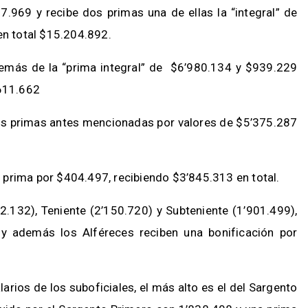
7.969 y recibe dos primas una de ellas la “integral” de
 en total $15.204.892.
demás de la “prima integral” de $6’980.134 y $939.229
’611.662
dos primas antes mencionadas por valores de $5’375.287
 prima por $404.497, recibiendo $3’845.313 en total.
2.132), Teniente (2’150.720) y Subteniente (1’901.499),
y además los Alféreces reciben una bonificación por
arios de los suboficiales, el más alto es el del Sargento