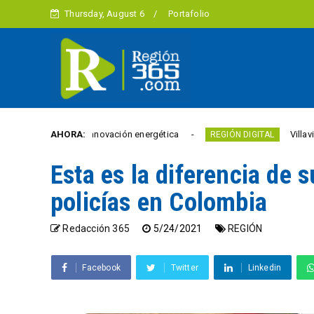
Thursday, August 6
Portafolio
 en innovación energética
AHORA:
Villavicencio abrió un n
REGIÓN DIGITAL
Esta es la diferencia de 
policías en Colombia
Redacción 365
5/24/2021
REGIÓN
Facebook
Twitter
Linkedin