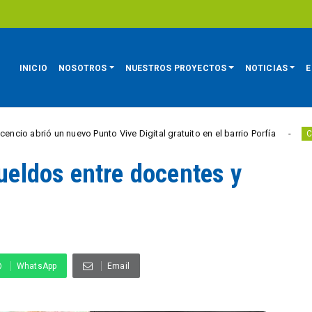
INICIO
NOSOTROS
NUESTROS PROYECTOS
NOTICIAS
E
uevo Punto Vive Digital gratuito en el barrio Porfía
CIUDAD ACTIVA
sueldos entre docentes y
WhatsApp
Email