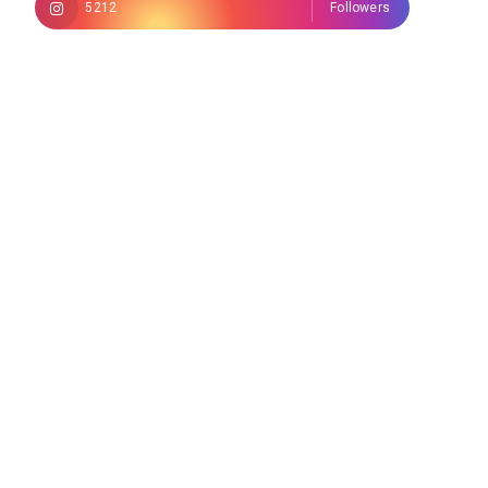
5212
Followers