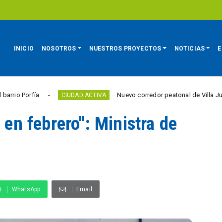
INICIO
NOSOTROS
NUESTROS PROYECTOS
NOTICIAS
E
a
Nuevo corredor peatonal de Villa Julia elimina
CIUDAD ACTIVA
 en febrero": Ministra de
WhatsApp
Email