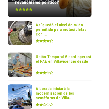
revanchismo político?
Así quedó el nivel de ruido
permitido para motocicletas
con ...
Unión Temporal Vinard operará
el PAE en Villavicencio desde
...
Alborada iniciará la
modernización de los
semáforos de Villa...