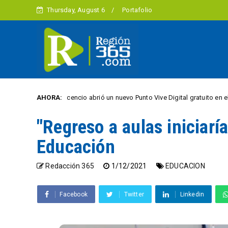
Thursday, August 6
Portafolio
Villavicencio abrió un nuevo Punto Vive Digital gratuito en el barrio Porfí
AHORA:
L
"Regreso a aulas iniciaría
Educación
Redacción 365
1/12/2021
EDUCACION
Facebook
Twitter
Linkedin