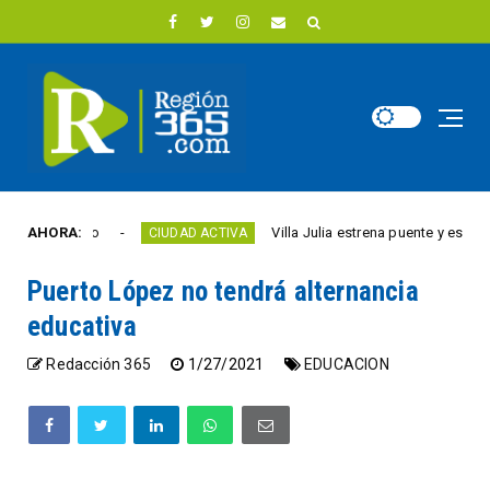
este año
AHORA:
Villa Julia estrena puente y espacios co
CIUDAD ACTIVA
Puerto López no tendrá alternancia
educativa
Redacción 365
1/27/2021
EDUCACION