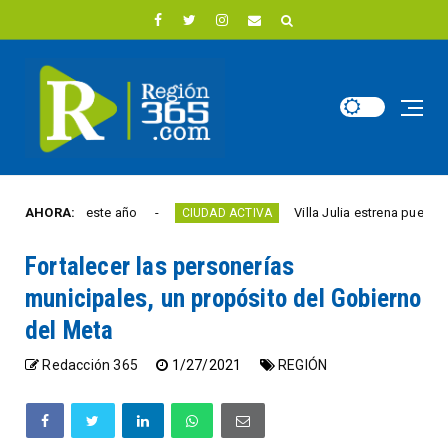
bertad este año
AHORA:
Villa Julia estrena puente y esp
CIUDAD ACTIVA
Fortalecer las personerías
municipales, un propósito del Gobierno
del Meta
Redacción 365
1/27/2021
REGIÓN