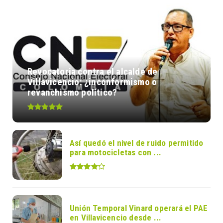
Revocatoria contra el alcalde de
Villavicencio: ¿inconformismo o
revanchismo político?
Así quedó el nivel de ruido permitido
para motocicletas con ...
Unión Temporal Vinard operará el PAE
en Villavicencio desde ...