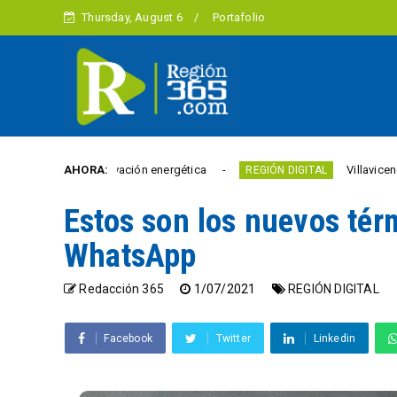
Thursday, August 6
Portafolio
n innovación energética
AHORA:
Villavicencio abrió un nue
REGIÓN DIGITAL
Estos son los nuevos tér
WhatsApp
Redacción 365
1/07/2021
REGIÓN DIGITAL
Facebook
Twitter
Linkedin