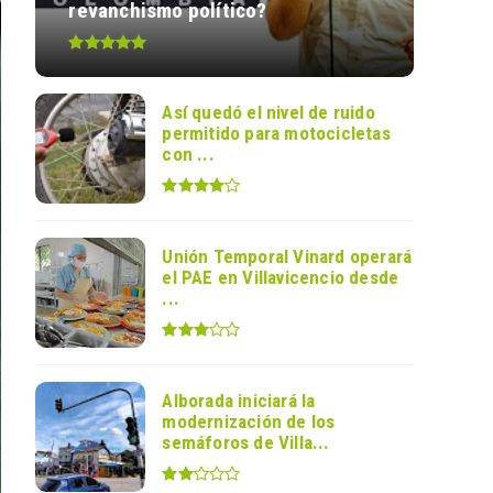
revanchismo político?
Así quedó el nivel de ruido
permitido para motocicletas
con ...
Unión Temporal Vinard operará
el PAE en Villavicencio desde
...
Alborada iniciará la
modernización de los
semáforos de Villa...