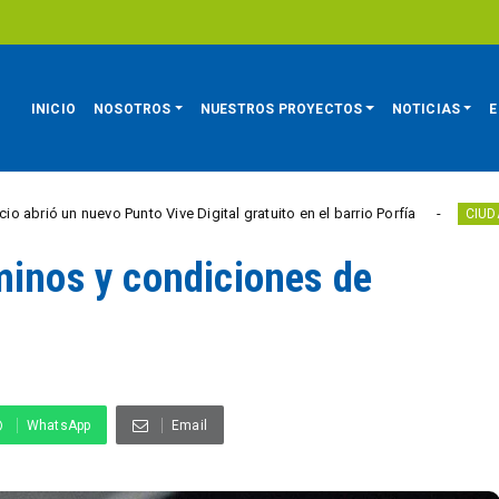
INICIO
NOSOTROS
NUESTROS PROYECTOS
NOTICIAS
E
vo Punto Vive Digital gratuito en el barrio Porfía
N
CIUDAD ACTIVA
minos y condiciones de
WhatsApp
Email