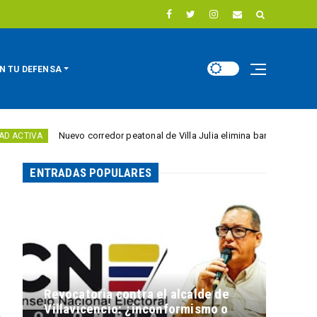
N TU DEFENSA
uevo corredor peatonal de Villa Julia elimina barreras para personas con d
ENTRADAS POPULARES
Revocatoria contra el alcalde de
Villavicencio: ¿inconformismo o