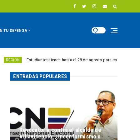
N TU DEFENSA
Estudiantes tienen hasta el 28 de agosto para competir por 10.000 eur
N
ENTRADAS POPULARES
Revocatoria contra el alcalde de
Villavicencio: ¿inconformismo o