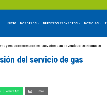
INICIO
NOSOTROS
NUESTROS PROYECTOS
NOTICIAS
E
spacios comerciales renovados para 18 vendedores informales
REGIÓ
ión del servicio de gas
WhatsApp
Email