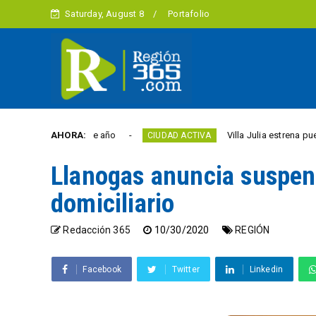
Saturday, August 8
Portafolio
 libertad este año
AHORA:
Villa Julia estrena puente y e
CIUDAD ACTIVA
Llanogas anuncia suspens
domiciliario
Redacción 365
10/30/2020
REGIÓN
Facebook
Twitter
Linkedin