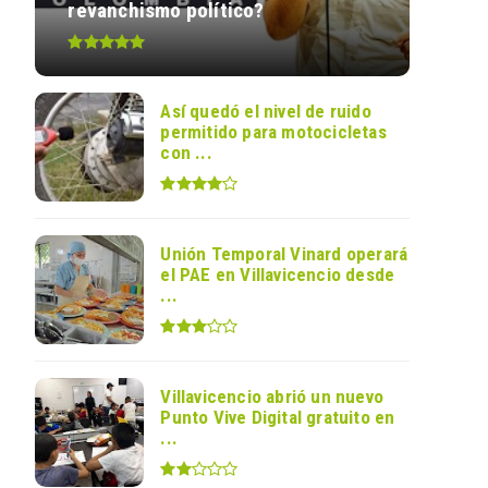
revanchismo político?
Así quedó el nivel de ruido
permitido para motocicletas
con ...
Unión Temporal Vinard operará
el PAE en Villavicencio desde
...
Villavicencio abrió un nuevo
Punto Vive Digital gratuito en
...