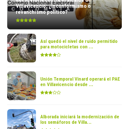
Villavicencio: ¿inconformismo o
revanchismo político?
Así quedó el nivel de ruido permitido
para motocicletas con ...
Unión Temporal Vinard operará el PAE
en Villavicencio desde ...
Alborada iniciará la modernización de
los semáforos de Villa...