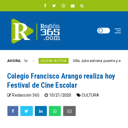
este año
AHORA:
Villa Julia estrena puente y espacios c
CIUDAD ACTIVA
Colegio Francisco Arango realiza hoy
Festival de Cine Escolar
Redacción 365
10/21/2020
CULTURA