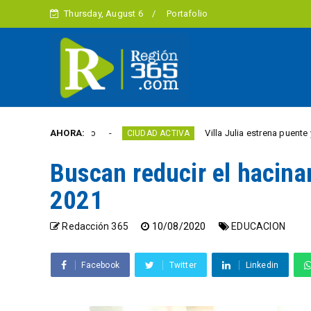
Thursday, August 6
Portafolio
d este año
AHORA:
Villa Julia estrena puente y espacios 
CIUDAD ACTIVA
Buscan reducir el hacinam
2021
Redacción 365
10/08/2020
EDUCACION
Facebook
Twitter
Linkedin