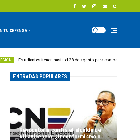
N TU DEFENSA
diantes tienen hasta el 28 de agosto para competir por 10.000 euros en in
ENTRADAS POPULARES
Revocatoria contra el alcalde de
Villavicencio: ¿inconformismo o