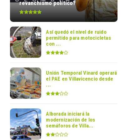
revanchismo político?
Así quedó el nivel de ruido
permitido para motocicletas
con ...
Unión Temporal Vinard operará
el PAE en Villavicencio desde
...
Alborada iniciará la
modernización de los
semáforos de Villa...