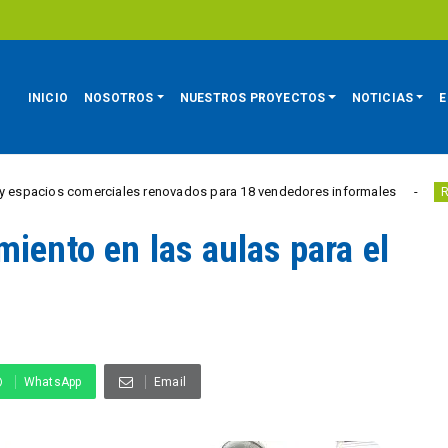
INICIO
NOSOTROS
NUESTROS PROYECTOS
NOTICIAS
E
comerciales renovados para 18 vendedores informales
Estu
REGIÓN
iento en las aulas para el
WhatsApp
Email