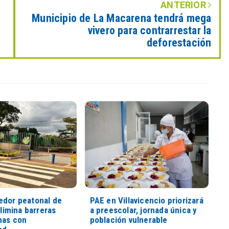
ANTERIOR
Municipio de La Macarena tendrá mega
vivero para contrarrestar la
deforestación
edor peatonal de
PAE en Villavicencio priorizará
elimina barreras
a preescolar, jornada única y
nas con
población vulnerable