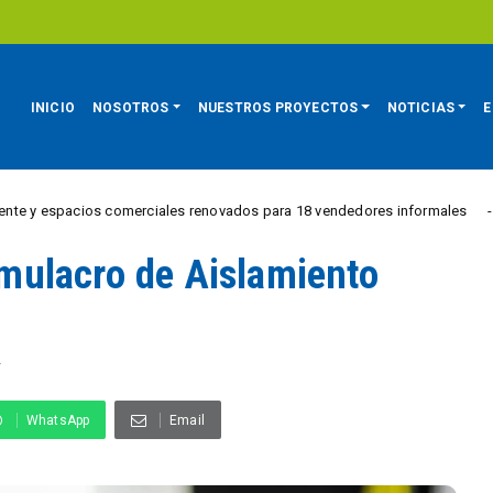
INICIO
NOSOTROS
NUESTROS PROYECTOS
NOTICIAS
E
cios comerciales renovados para 18 vendedores informales
REGIÓN
Simulacro de Aislamiento
A
WhatsApp
Email