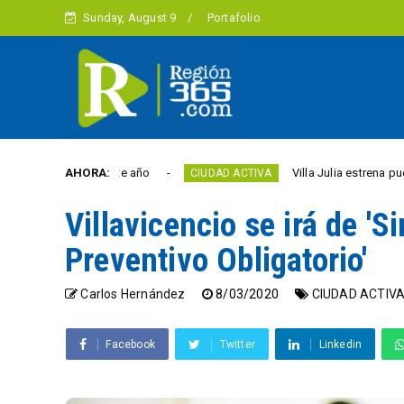
Sunday, August 9
Portafolio
bertad este año
AHORA:
Villa Julia estrena puente y espa
CIUDAD ACTIVA
Villavicencio se irá de '
Preventivo Obligatorio'
Carlos Hernández
8/03/2020
CIUDAD ACTIV
Facebook
Twitter
Linkedin