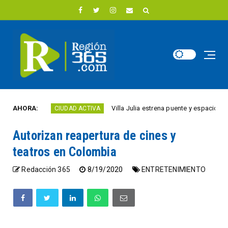
año
AHORA:
Villa Julia estrena puente y espacios comerci
CIUDAD ACTIVA
Autorizan reapertura de cines y
teatros en Colombia
Redacción 365
8/19/2020
ENTRETENIMIENTO