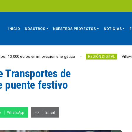
INICIO
NOSOTROS
NUESTROS PROYECTOS
NOTICIAS
E
os en innovación energética
Villavicencio abrió un
REGIÓN DIGITAL
e Transportes de
e puente festivo
WhatsApp
Email