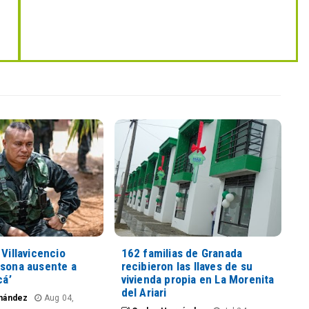
 Villavicencio
162 familias de Granada
rsona ausente a
recibieron las llaves de su
cá’
vivienda propia en La Morenita
del Ariari
nández
Aug 04,