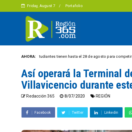
Friday, August 7
Portafolio
Estudiantes tienen hasta el 28 de agosto para competir por 10.000 eur
AHORA:
N
Así operará la Terminal d
Villavicencio durante est
Redacción 365
8/07/2020
REGIÓN
Facebook
Twitter
Linkedin