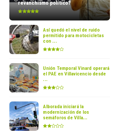
revanchismo político?
Así quedó el nivel de ruido
permitido para motocicletas
con ...
Unión Temporal Vinard operará
el PAE en Villavicencio desde
...
Alborada iniciará la
modernización de los
semáforos de Villa...