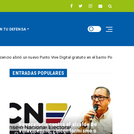
N TU DEFENSA
 nuevo Punto Vive Digital gratuito en el barrio Porfía
CIUDAD ACTIVA
ENTRADAS POPULARES
Revocatoria contra el alcalde de
Villavicencio: ¿inconformismo o