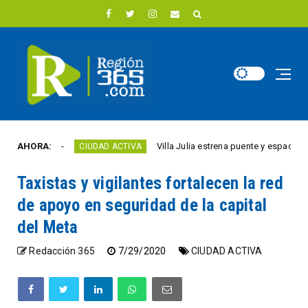
te año
AHORA:
Villa Julia estrena puente y espacios come
CIUDAD ACTIVA
Taxistas y vigilantes fortalecen la red
de apoyo en seguridad de la capital
del Meta
Redacción 365
7/29/2020
CIUDAD ACTIVA