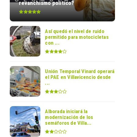
revanchismo político?
Así quedó el nivel de ruido
permitido para motocicletas
con ...
Unión Temporal Vinard operará
el PAE en Villavicencio desde
...
Alborada iniciará la
modernización de los
semáforos de Villa...