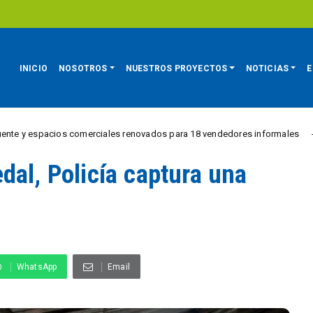
INICIO
NOSOTROS
NUESTROS PROYECTOS
NOTICIAS
E
acios comerciales renovados para 18 vendedores informales
REGIÓN
dal, Policía captura una
WhatsApp
Email