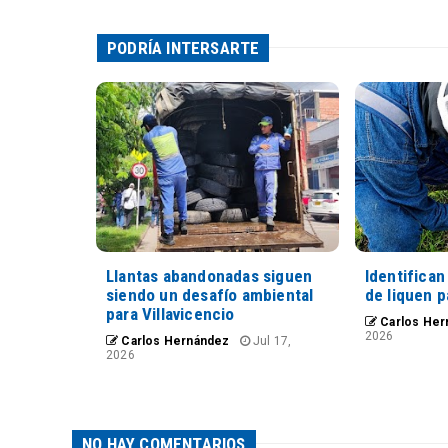
PODRÍA INTERSARTE
Llantas abandonadas siguen
Identifica
siendo un desafío ambiental
de liquen 
para Villavicencio
Carlos Her
2026
Carlos Hernández
Jul 17,
2026
NO HAY COMENTARIOS