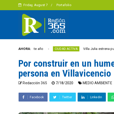
Friday, August 7
Portafolio
ibertad este año
AHORA:
Villa Julia estrena puente y esp
CIUDAD ACTIVA
Por construir en un hume
persona en Villavicencio
Redacción 365
7/18/2020
MEDIO AMBIENTE
Facebook
Twitter
Linkedin