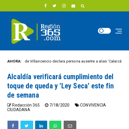
usticia de Villavicencio declara persona ausente a alias ‘Calarcá’
AHORA:
ED
Alcaldía verificará cumplimiento del
toque de queda y 'Ley Seca' este fin
de semana
Redacción 365
7/18/2020
CONVIVENCIA
CIUDADANA