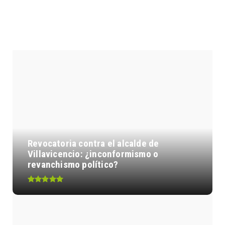
ENTRADAS POPULARES
Revocatoria contra el alcalde de
Villavicencio: ¿inconformismo o
revanchismo político?
Así quedó el nivel de ruido permitido