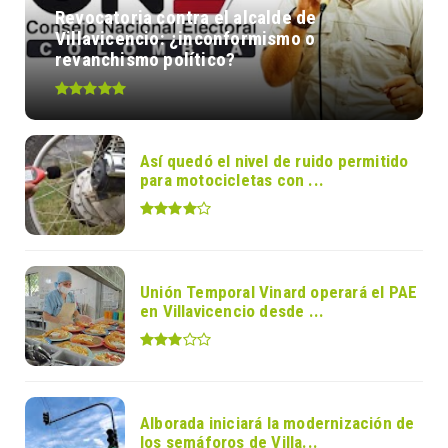
Revocatoria contra el alcalde de
Villavicencio: ¿inconformismo o
revanchismo político?
Así quedó el nivel de ruido permitido
para motocicletas con ...
Unión Temporal Vinard operará el PAE
en Villavicencio desde ...
Alborada iniciará la modernización de
los semáforos de Villa...