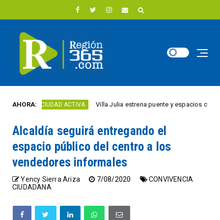
AHORA:
Villa Julia estrena puente y espacios comerciales 
CIUDAD ACTIVA
Alcaldía seguirá entregando el
espacio público del centro a los
vendedores informales
Yency Sierra Ariza
7/08/2020
CONVIVENCIA
CIUDADANA