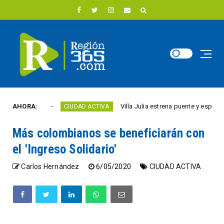
te año
AHORA:
Villa Julia estrena puente y espacios com
CIUDAD ACTIVA
Más colombianos se beneficiarán con
el 'Ingreso Solidario'
Carlos Hernández
6/05/2020
CIUDAD ACTIVA