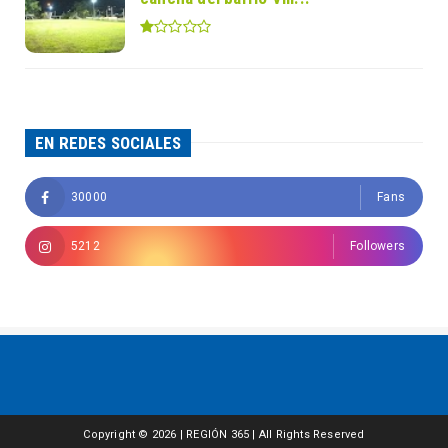
EN REDES SOCIALES
30000
Fans
5212
Followers
Copyright ©
2026 | REGIÓN 365 | All Rights Reserved