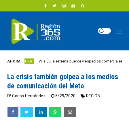
AHORA:
Villa Julia estrena puente y espacios comerciales renovad
UDAD ACTIVA
La crisis también golpea a los medios
de comunicación del Meta
Carlos Hernández
5/29/2020
REGIÓN