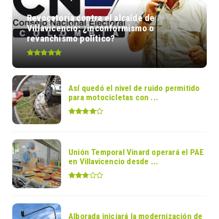
Revocatoria contra el alcalde de
Villavicencio: ¿inconformismo o
revanchismo político?
Así quedó el nivel de ruido permitido
para motocicletas con ...
Unión Temporal Vinard operará el PAE
en Villavicencio desde ...
Alborada iniciará la modernización de