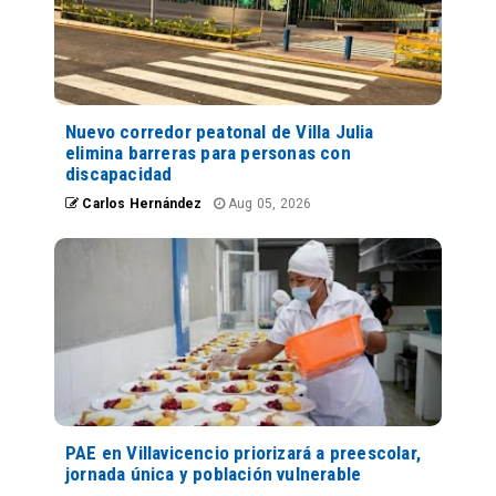
Nuevo corredor peatonal de Villa Julia
elimina barreras para personas con
discapacidad
Carlos Hernández
Aug 05, 2026
PAE en Villavicencio priorizará a preescolar,
jornada única y población vulnerable