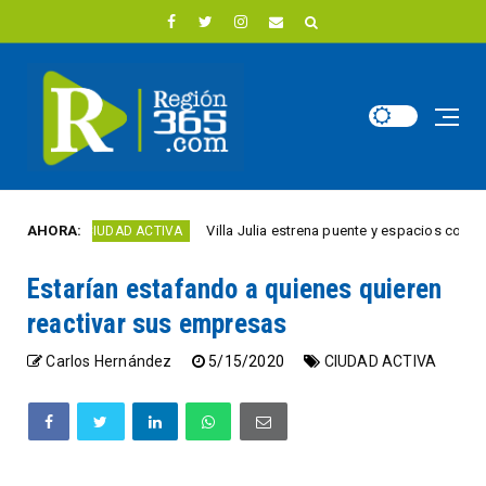
AHORA:
Villa Julia estrena puente y espacios comerciales 
CIUDAD ACTIVA
Estarían estafando a quienes quieren
reactivar sus empresas
Carlos Hernández
5/15/2020
CIUDAD ACTIVA