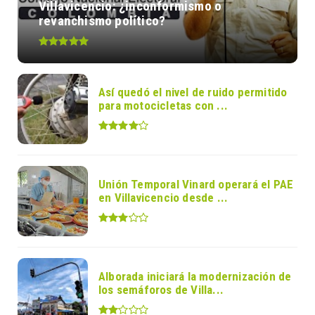
Villavicencio: ¿inconformismo o
revanchismo político?
Así quedó el nivel de ruido permitido
para motocicletas con ...
Unión Temporal Vinard operará el PAE
en Villavicencio desde ...
Alborada iniciará la modernización de
los semáforos de Villa...