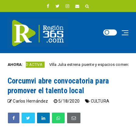
AHORA:
Villa Julia estrena puente y espacios comerciales renov
CIUDAD ACTIVA
Corcumvi abre convocatoria para
promover el talento local
Carlos Hernández
5/18/2020
CULTURA