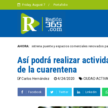
Friday, August 7
Portafolio
illa Julia estrena puente y espacios comerciales renovados para 18 vende
AHORA:
Así podrá realizar activi
de la cuarentena
Carlos Hernández
4/24/2020
CIUDAD ACTIV
Facebook
Twitter
Linkedin