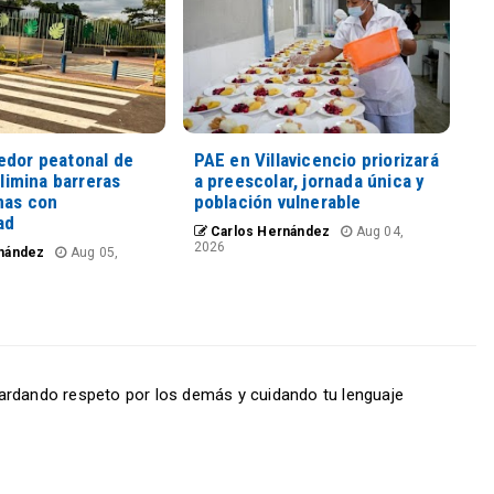
edor peatonal de
PAE en Villavicencio priorizará
elimina barreras
a preescolar, jornada única y
nas con
población vulnerable
ad
Carlos Hernández
Aug 04,
2026
nández
Aug 05,
ardando respeto por los demás y cuidando tu lenguaje