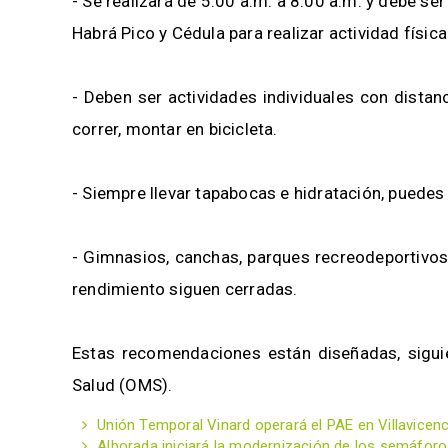
- Se realizará de 5:00 a.m. a 8:00 a.m. y debe ser
Habrá Pico y Cédula para realizar actividad física
- Deben ser actividades individuales con dista
correr, montar en bicicleta.
- Siempre llevar tapabocas e hidratación, pue
- Gimnasios, canchas, parques recreodeportivos 
rendimiento siguen cerradas.
Estas recomendaciones están diseñadas, sigui
Salud (OMS).
Unión Temporal Vinard operará el PAE en Villavicen
Alborada iniciará la modernización de los semáforos