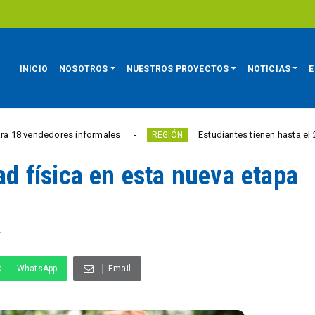
INICIO
NOSOTROS
NUESTROS PROYECTOS
NOTICIAS
E
dores informales
Estudiantes tienen hasta el 28 de agosto
REGIÓN
dad física en esta nueva etapa
A
WhatsApp
Email