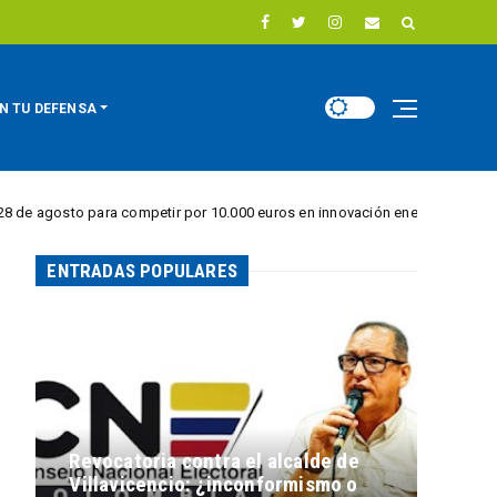
N TU DEFENSA
 para competir por 10.000 euros en innovación energética
REGIÓN DI
ENTRADAS POPULARES
Revocatoria contra el alcalde de
Villavicencio: ¿inconformismo o