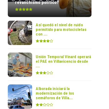
revanchismo político?
Así quedó el nivel de ruido
permitido para motocicletas
con ...
Unión Temporal Vinard operará
el PAE en Villavicencio desde
...
Alborada iniciará la
modernización de los
semáforos de Villa...