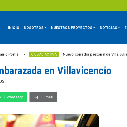
INICIO
NOSOTROS
NUESTROS PROYECTOS
NOTICIAS
E
Nuevo corredor peatonal de Villa Julia elimina b
CIUDAD ACTIVA
mbarazada en Villavicencio
OS
WhatsApp
Email