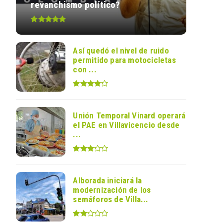
revanchismo político?
Así quedó el nivel de ruido
permitido para motocicletas
con ...
Unión Temporal Vinard operará
el PAE en Villavicencio desde
...
Alborada iniciará la
modernización de los
semáforos de Villa...