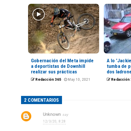
Gobernación del Meta impide
A lo 'Jacki
a deportistas de Downhill
tumba de p
realizar sus prácticas
dos ladron
Redacción 365
May 10, 2021
Redacción 
2 COMENTARIOS
Unknown
12/3/20, 8:28