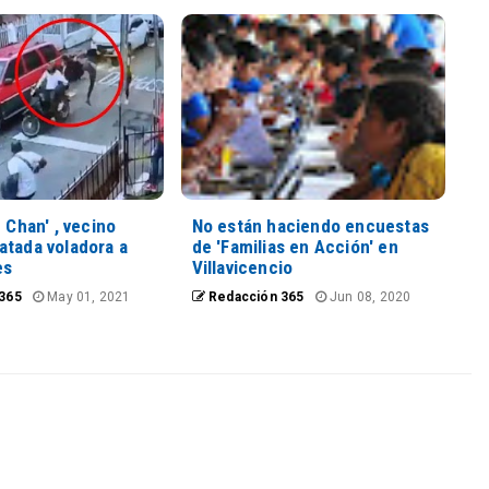
e Chan' , vecino
No están haciendo encuestas
atada voladora a
de 'Familias en Acción' en
es
Villavicencio
365
May 01, 2021
Redacción 365
Jun 08, 2020