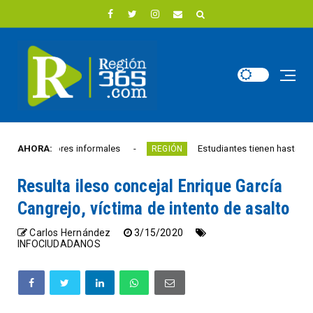
 vendedores informales
AHORA:
Estudiantes tienen hasta el 28 de
REGIÓN
Resulta ileso concejal Enrique García
Cangrejo, víctima de intento de asalto
Carlos Hernández
3/15/2020
INFOCIUDADANOS