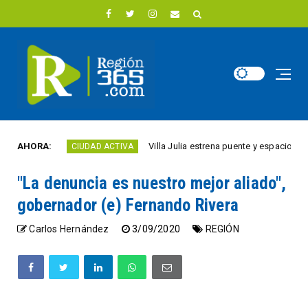
ño
AHORA:
Villa Julia estrena puente y espacios comerci
CIUDAD ACTIVA
"La denuncia es nuestro mejor aliado",
gobernador (e) Fernando Rivera
Carlos Hernández
3/09/2020
REGIÓN