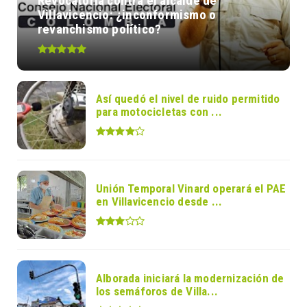
Revocatoria contra el alcalde de
Villavicencio: ¿inconformismo o
revanchismo político?
Así quedó el nivel de ruido permitido
para motocicletas con ...
Unión Temporal Vinard operará el PAE
en Villavicencio desde ...
Alborada iniciará la modernización de
los semáforos de Villa...